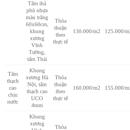
Tấm thả
phủ nhựa
màu trắng
Thỏa
60x60cm,
thuận
khung
130.000/m2
125.000/m
theo
xương
thực tế
Vĩnh
Tường,
tấm Thái
Khung
Tấm
xương Hà
Thỏa
thạch
Nội, tấm
thuận
cao
160.000/m2
155.000/m
thạch cao
theo
chịu
UCO
thực tế
nước
4mm
Khung
xương
Thỏa