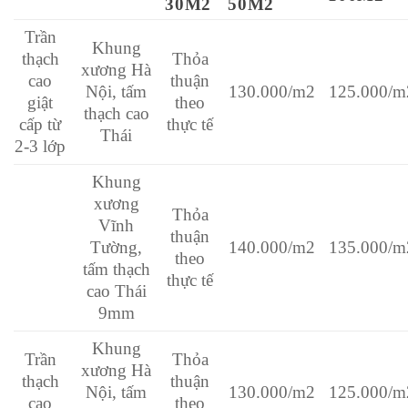
30M2
50M2
Trần
Khung
thạch
Thỏa
xương Hà
cao
thuận
Nội, tấm
130.000/m2
125.000/m
giật
theo
thạch cao
cấp từ
thực tế
Thái
2-3 lớp
Khung
xương
Thỏa
Vĩnh
thuận
Tường,
140.000/m2
135.000/m
theo
tấm thạch
thực tế
cao Thái
9mm
Khung
Trần
Thỏa
xương Hà
thạch
thuận
Nội, tấm
130.000/m2
125.000/m
cao
theo