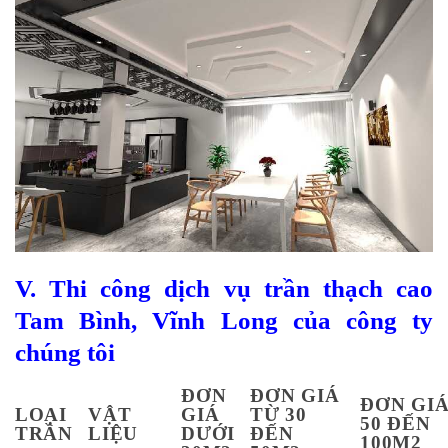
V. Thi công
dịch vụ trần thạch cao
Tam Bình, Vĩnh Long của công ty
chúng tôi
ĐƠN
ĐƠN GIÁ
ĐƠN GIA
LOẠI
VẬT
GIÁ
TỪ 30
50 ĐẾN
TRẦN
LIỆU
DƯỚI
ĐẾN
100M2