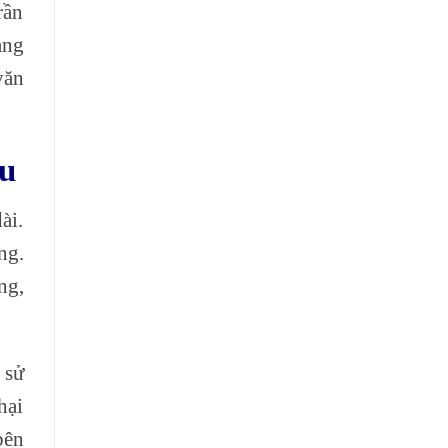
rần
àng
văn
àu
ài.
ng.
ng,
 sử
hại
bên