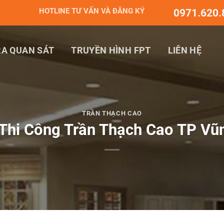
HOTLINE TƯ VẤN VÀ ĐĂNG KÝ
0971.620.
A QUAN SÁT
TRUYỀN HÌNH FPT
LIÊN HỆ
TRẦN THẠCH CAO
Thi Công Trần Thạch Cao TP Vũn