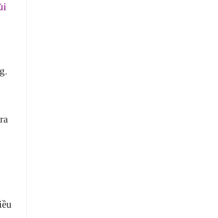
ùi
g.
ra
iều