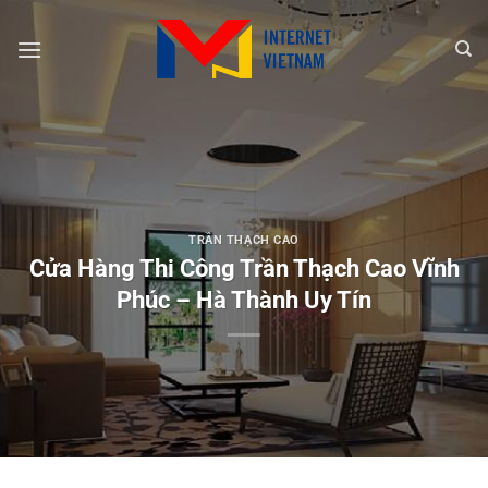
Chuyển
đến
nội
dung
TRẦN THẠCH CAO
Cửa Hàng Thi Công Trần Thạch Cao Vĩnh
Phúc – Hà Thành Uy Tín