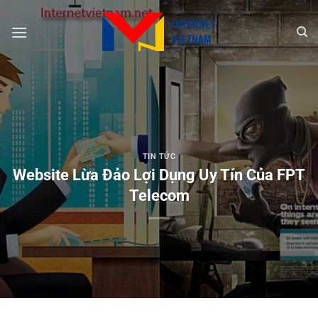
Chuyển
đến
nội
dung
TIN TỨC
Website Lừa Đảo Lợi Dụng Uy Tín Của FPT
Telecom