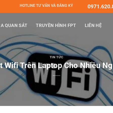
HOTLINE TƯ VẤN VÀ ĐĂNG KÝ
0971.620.
A QUAN SÁT
TRUYỀN HÌNH FPT
LIÊN HỆ
TIN TỨC
t Wifi Trên Laptop Cho Nhiều Ng