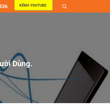
KÊNH YOUTUBE
836
ười Dùng.