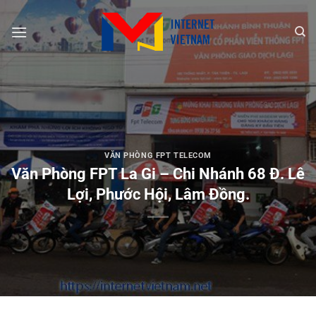
Chuyển
đến
nội
dung
VĂN PHÒNG FPT TELECOM
Văn Phòng FPT La Gi – Chi Nhánh 68 Đ. Lê
Lợi, Phước Hội, Lâm Đồng.