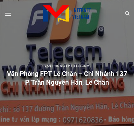
Chuyển
đến
nội
dung
VĂN PHÒNG FPT TELECOM
Văn Phòng FPT Lê Chân – Chi Nhánh 137
P. Trần Nguyên Hãn, Lê Chân