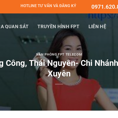
HOTLINE TƯ VẤN VÀ ĐĂNG KÝ
0971.620.
A QUAN SÁT
TRUYỀN HÌNH FPT
LIÊN HỆ
VĂN PHÒNG FPT TELECOM
 Công, Thái Nguyên- Chi Nhánh 
Xuyên