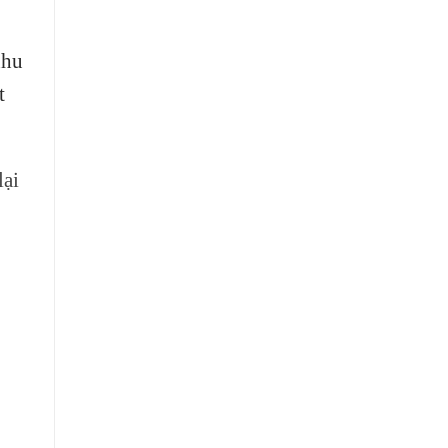
nhu
t
lại