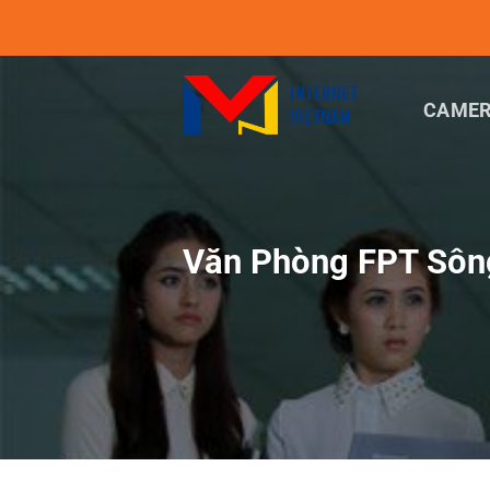
Chuyển
đến
nội
dung
CAMER
Văn Phòng FPT Sông