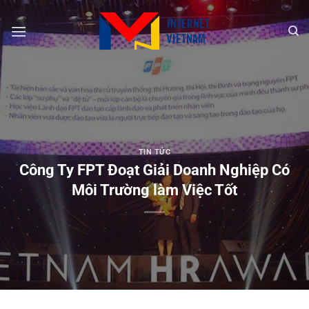
Chuyển
đến
nội
dung
TIN TỨC
Công Ty FPT Đoạt Giải Doanh Nghiệp Có
Môi Trường làm Việc Tốt