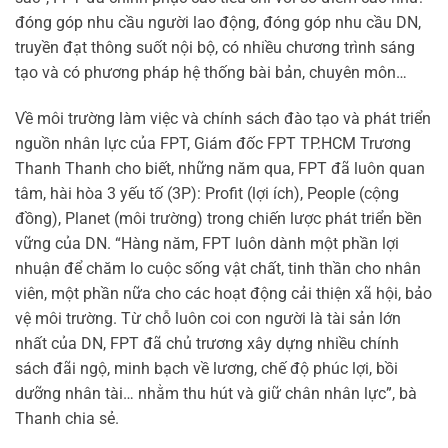
đóng góp nhu cầu người lao động, đóng góp nhu cầu DN,
truyền đạt thông suốt nội bộ, có nhiều chương trình sáng
tạo và có phương pháp hệ thống bài bản, chuyên môn…
Về môi trường làm việc và chính sách đào tạo và phát triển
nguồn nhân lực của FPT, Giám đốc FPT TP.HCM Trương
Thanh Thanh cho biết, những năm qua, FPT đã luôn quan
tâm, hài hòa 3 yếu tố (3P): Profit (lợi ích), People (cộng
đồng), Planet (môi trường) trong chiến lược phát triển bền
vững của DN. “Hàng năm, FPT luôn dành một phần lợi
nhuận để chăm lo cuộc sống vật chất, tinh thần cho nhân
viên, một phần nữa cho các hoạt động cải thiện xã hội, bảo
vệ môi trường. Từ chỗ luôn coi con người là tài sản lớn
nhất của DN, FPT đã chủ trương xây dựng nhiều chính
sách đãi ngộ, minh bạch về lương, chế độ phúc lợi, bồi
dưỡng nhân tài… nhằm thu hút và giữ chân nhân lực”, bà
Thanh chia sẻ.