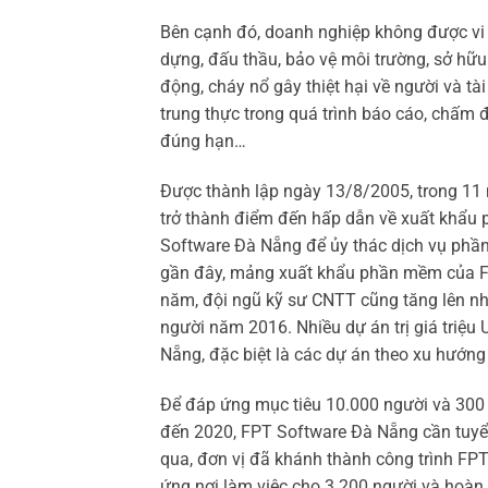
Bên cạnh đó, doanh nghiệp không được vi 
dựng, đấu thầu, bảo vệ môi trường, sở hữu 
động, cháy nổ gây thiệt hại về người và tài
trung thực trong quá trình báo cáo, chấm
đúng hạn…
Được thành lập ngày 13/8/2005, trong 11
trở thành điểm đến hấp dẫn về xuất khẩu p
Software Đà Nẵng để ủy thác dịch vụ phần
gần đây, mảng xuất khẩu phần mềm của FP
năm, đội ngũ kỹ sư CNTT cũng tăng lên n
người năm 2016. Nhiều dự án trị giá triệu U
Nẵng, đặc biệt là các dự án theo xu hướn
Để đáp ứng mục tiêu 10.000 người và 300 
đến 2020, FPT Software Đà Nẵng cần tuyển
qua, đơn vị đã khánh thành công trình FP
ứng nơi làm việc cho 3.200 người và hoàn