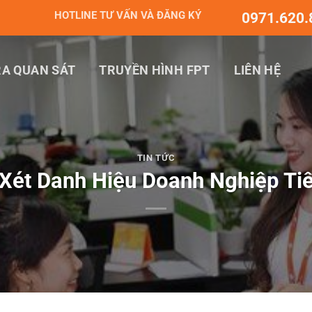
HOTLINE TƯ VẤN VÀ ĐĂNG KÝ
0971.620.
A QUAN SÁT
TRUYỀN HÌNH FPT
LIÊN HỆ
TIN TỨC
Xét Danh Hiệu Doanh Nghiệp Tiê