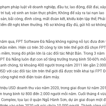
phạm pháp luật về doanh nghiệp, đầu tư, lao động, đất đai, xây
trí tuệ, vệ sinh an toàn thực phẩm; Không để xảy ra tai nạn lao
 sản, bãi công, đình công, mất đoàn kết, khiếu kiện tập thể; Phải
 điểm đề nghị khen thưởng. Hồ sơ không đầy đủ, gửi hồ sơ khôn
 năm qua, FPT Software Đà Nẵng không ngừng nỗ lực đưa đơn 
hần mềm. Hiện có trên 30 công ty lớn trên thế giới đã chọn FPT
 mềm, trong đó phần lớn là các đối tác Nhật Bản. Trong 3 năm
T Đà Nẵng luôn đạt con số tăng trưởng trung bình 50-60% mỗ
hanh chóng, từ khoảng 400 người trong năm 2011 lên gần 2.000
SD với các đối tác lớn trên thế giới đã được triển khai tại FPT 
g công nghệ mới điện toán đám mây.
triệu USD doanh thu vào năm 2020, trong giai đoạn từ năm 20
 trung bình từ 800 đến 2.000 người mỗi năm. Cuối tháng 4 vừ
T Complex, tọa lạc ở quận Ngũ Hành Sơn, dự án giai đoạn một 
 thiện vào năm 2020 với sức chứa 10.000 người. Thành công c