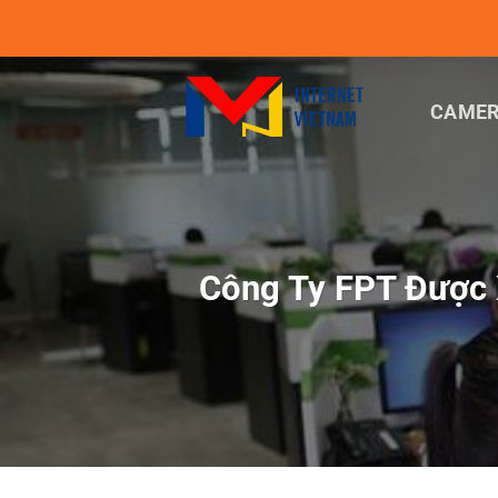
Chuyển
đến
nội
dung
CAMER
Công Ty FPT Được 