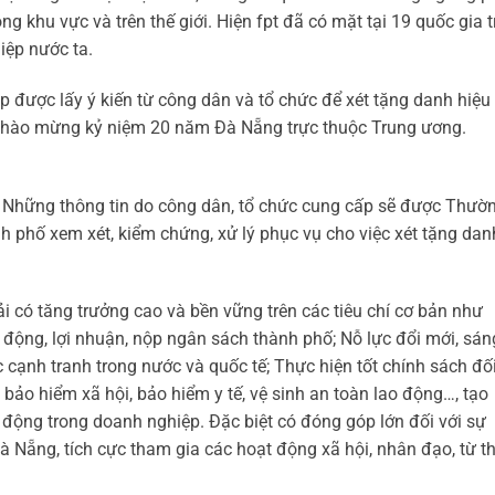
g khu vực và trên thế giới. Hiện fpt đã có mặt tại 19 quốc gia t
iệp nước ta.
 được lấy ý kiến từ công dân và tổ chức để xét tặng danh hiệu
chào mừng kỷ niệm 20 năm Đà Nẵng trực thuộc Trung ương.
1. Những thông tin do công dân, tổ chức cung cấp sẽ được Thườ
 phố xem xét, kiểm chứng, xử lý phục vụ cho việc xét tặng dan
 có tăng trưởng cao và bền vững trên các tiêu chí cơ bản như
o động, lợi nhuận, nộp ngân sách thành phố; Nỗ lực đổi mới, sán
 cạnh tranh trong nước và quốc tế; Thực hiện tốt chính sách đố
 bảo hiểm xã hội, bảo hiểm y tế, vệ sinh an toàn lao động…, tạo
 động trong doanh nghiệp. Đặc biệt có đóng góp lớn đối với sự
Đà Nẵng, tích cực tham gia các hoạt động xã hội, nhân đạo, từ t