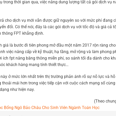
 trong thời gian qua, việc nâng dung lượng tất cả gói dịch vụ n
rả cho dịch vụ mới vẫn được giữ nguyên so với mức phí đang c
ển đổi. Có thể nói, đây là các gói dịch vụ với tốc độ và giá cả t
iễn thông FPT khẳng định.
 giá là bước đi tiên phong mở đầu một năm 2017 rộn ràng cho 
ạnh việc nâng cấp về kỹ thuật, hạ tầng, mở rộng và làm phong p
ợi ích fpt nâng băng thông miễn phí, so sánh tối đa dành cho k
sóc khách hàng mang tính thiết thực…
 này ở mức lớn nhất trên thị trường phản ánh rõ sự nỗ lực và hỗ 
thoải mái hơn trong việc tiếp cận với cuộc cách mạng số cùng
 dạng như hiện nay.
(Theo chun
ọc Bổng Ngô Bảo Châu Cho Sinh Viên Ngành Toán Học