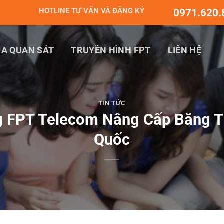
HOTLINE TƯ VẤN VÀ ĐĂNG KÝ
0971.620.
A QUAN SÁT
TRUYỀN HÌNH FPT
LIÊN HỆ
TIN TỨC
g FPT Telecom Nâng Cấp Băng T
Quốc