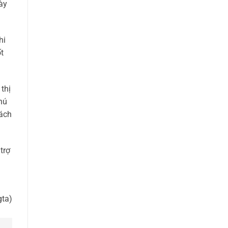
ày
hi
ốt
thị
hú
hách
trợ
gta)