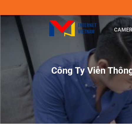
Chuyển
đến
nội
dung
CAMER
Công Ty Viễn Thôn