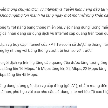
ễn thông chuyên dịch vụ internet và truyền hình hàng đầu tại V
ã không ngừng lớn mạnh hạ tầng ngày một một mở rộng khắp c
ông ty fpt nâng băng thông miễn phí, việc nâng dung lượng mi
g cá nhân đang sử dụng dịch vụ Internet cáp quang trên toàn q
ịch vụ truy cập Internet của FPT Telecom sẽ được hệ thống nâ
ng ký nhưng với băng thông vượt trội hơn so với trước.
ác gói dịch vụ trên hạ tầng cáp quang đều được tăng tương ứng
ps tăng lên 16 Mbps, 16 Mbps tăng lên 22 Mbps, 22 Mbps tăng 
bps tăng lên 45 Mbps.
âng dung lượng gói dịch vụ cáp đồng (gói A1), nhằm mang đến
à hơn, phù hợp với các nhu cầu sử dụng Internet tốc độ cao hi