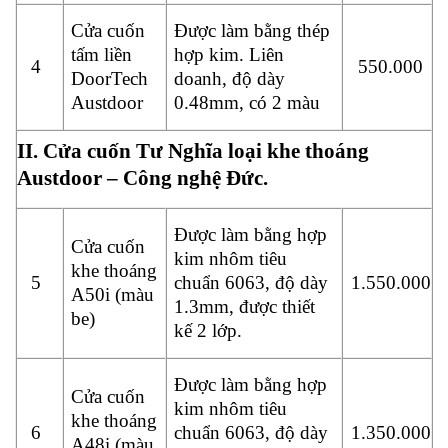
Cửa cuốn
Được làm bằng thép
tấm liền
hợp kim. Liên
4
550.000
DoorTech
doanh, độ dày
Austdoor
0.48mm, có 2 màu
II. Cửa cuốn Tư Nghĩa loại khe thoáng
Austdoor – Công nghệ Đức.
Được làm bằng hợp
Cửa cuốn
kim nhôm tiêu
khe thoáng
5
chuẩn 6063, độ dày
1.550.000
A50i (màu
1.3mm, được thiết
be)
kế 2 lớp.
Được làm bằng hợp
Cửa cuốn
kim nhôm tiêu
khe thoáng
6
chuẩn 6063, độ dày
1.350.000
A48i (màu