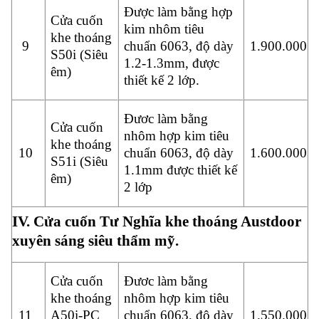
Được làm bằng hợp
Cửa cuốn
kim nhôm tiêu
khe thoáng
9
chuẩn 6063, độ dày
1.900.000
S50i (Siêu
1.2-1.3mm, được
êm)
thiết kế 2 lớp.
Đươc làm bằng
Cửa cuốn
nhôm hợp kim tiêu
khe thoáng
10
chuẩn 6063, độ dày
1.600.000
S51i (Siêu
1.1mm được thiết kế
êm)
2 lớp
IV. Cửa cuốn Tư Nghĩa khe thoáng Austdoor
xuyên sáng siêu thẩm mỹ.
Cửa cuốn
Đươc làm bằng
khe thoáng
nhôm hợp kim tiêu
11
A50i-PC
chuẩn 6063, độ dày
1.550.000