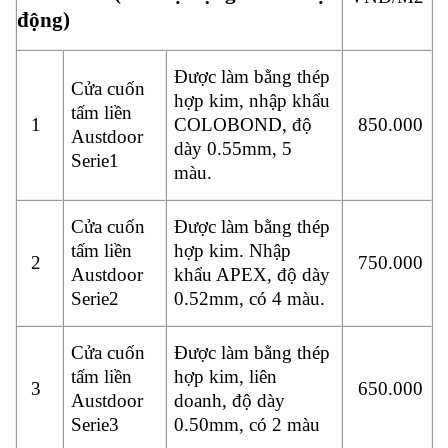
động)
Được làm bằng thép
Cửa cuốn
hợp kim, nhập khẩu
tấm liền
1
COLOBOND, độ
850.000
Austdoor
dày 0.55mm, 5
Serie1
màu.
Cửa cuốn
Được làm bằng thép
tấm liền
hợp kim. Nhập
2
750.000
Austdoor
khẩu APEX, độ dày
Serie2
0.52mm, có 4 màu.
Cửa cuốn
Được làm bằng thép
tấm liền
hợp kim, liên
3
650.000
Austdoor
doanh, độ dày
Serie3
0.50mm, có 2 màu