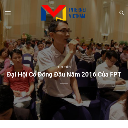
Chuyển
đến
nội
dung
TIN TỨC
Đại Hội Cổ Đông Đầu Năm 2016 Của FPT