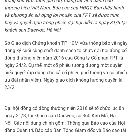
trong khu vực đánh giá cao, mang lại vinh danh cho
thương hiệu Việt Nam. Báo cáo của HĐQT, Ban điều hành
và phương án sử dụng lợi nhuận của FPT sẽ được trình
bày và quyết định trong phiên đại hội diễn ra ngày 31/3 tại
khách sạn Daewoo, Hà Nội.
Sở Giao dịch Chứng khoán TP HCM vừa thông báo về ngày
đăng ký cuối cùng chốt danh sách tổ chức đại hội đồng cổ
đông thường niên năm 2016 của Công ty Cổ phần FPT là
ngày 24/2. Cụ thể, một cổ phiếu tương đương một quyền
biểu quyết (áp dụng cho cả cổ phiếu phổ thông và cổ phiếu
ưu đãi nhân viên). Ngày giao dịch không hưởng quyền là
23/2.
Đại hội đồng cổ đông thường niên 2016 sẽ tổ chức lúc 8h
ngày 31/3, tại khách sạn Daewoo, số 360 Kim Mã, Hà
Nội. Các nội dung chính gồm: Thông qua Báo cáo của Hội
đồng Quản trị, Báo cáo Ban Tổng Giám đốc và Báo cáo tài