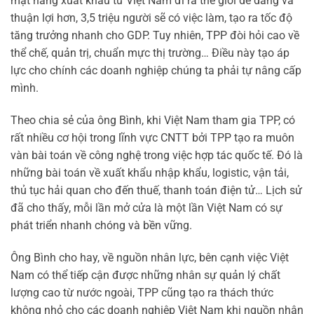
mặt hàng xuất khẩu từ Việt Nam đi ra thế giới dễ dàng và
thuận lợi hơn, 3,5 triệu người sẽ có việc làm, tạo ra tốc độ
tăng trưởng nhanh cho GDP. Tuy nhiên, TPP đòi hỏi cao về
thể chế, quản trị, chuẩn mực thị trường… Điều này tạo áp
lực cho chính các doanh nghiệp chúng ta phải tự nâng cấp
mình.
Theo chia sẻ của ông Bình, khi Việt Nam tham gia TPP, có
rất nhiều cơ hội trong lĩnh vực CNTT bởi TPP tạo ra muôn
vàn bài toán về công nghệ trong việc hợp tác quốc tế. Đó là
những bài toán về xuất khẩu nhập khẩu, logistic, vận tải,
thủ tục hải quan cho đến thuế, thanh toán điện tử… Lịch sử
đã cho thấy, mỗi lần mở cửa là một lần Việt Nam có sự
phát triển nhanh chóng và bền vững.
Ông Bình cho hay, về nguồn nhân lực, bên cạnh việc Việt
Nam có thể tiếp cận được những nhân sự quản lý chất
lượng cao từ nước ngoài, TPP cũng tạo ra thách thức
không nhỏ cho các doanh nghiệp Việt Nam khi nguồn nhân