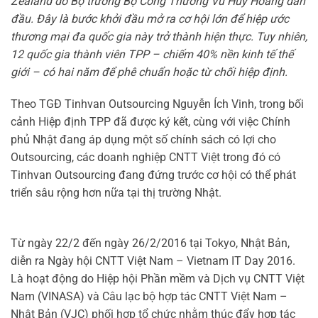
Zealand do Bộ trưởng Bộ Công Thương Vũ Huy Hoàng dẫn
đầu. Đây là bước khởi đầu mở ra cơ hội lớn để hiệp ước
thương mại đa quốc gia này trở thành hiện thực. Tuy nhiên,
12 quốc gia thành viên TPP – chiếm 40% nền kinh tế thế
giới – có hai năm để phê chuẩn hoặc từ chối hiệp định.
Theo TGĐ Tinhvan Outsourcing Nguyễn Ích Vinh, trong bối
cảnh Hiệp định TPP đã được ký kết, cùng với việc Chính
phủ Nhật đang áp dụng một số chính sách có lợi cho
Outsourcing, các doanh nghiệp CNTT Việt trong đó có
Tinhvan Outsourcing đang đứng trước cơ hội có thể phát
triển sâu rộng hơn nữa tại thị trường Nhật.
Từ ngày 22/2 đến ngày 26/2/2016 tại Tokyo, Nhật Bản,
diễn ra Ngày hội CNTT Việt Nam – Vietnam IT Day 2016.
Là hoạt động do Hiệp hội Phần mềm và Dịch vụ CNTT Việt
Nam (VINASA) và Câu lạc bộ hợp tác CNTT Việt Nam –
Nhật Bản (VJC) phối hợp tổ chức nhằm thúc đẩy hợp tác