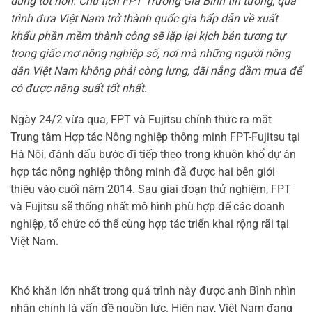
dùng tốt hơn. Chủ tịch FPT Trương Gia Bình tin tưởng, quá
trình đưa Việt Nam trở thành quốc gia hấp dẫn về xuất
khẩu phần mềm thành công sẽ lặp lại kịch bản tương tự
trong giấc mơ nông nghiệp số, nơi mà những người nông
dân Việt Nam không phải còng lưng, dãi nắng dầm mưa để
có được năng suất tốt nhất.
Ngày 24/2 vừa qua, FPT và Fujitsu chính thức ra mắt
Trung tâm Hợp tác Nông nghiệp thông minh FPT-Fujitsu tại
Hà Nội, đánh dấu bước đi tiếp theo trong khuôn khổ dự án
hợp tác nông nghiệp thông minh đã được hai bên giới
thiệu vào cuối năm 2014. Sau giai đoạn thử nghiệm, FPT
và Fujitsu sẽ thống nhất mô hình phù hợp để các doanh
nghiệp, tổ chức có thể cùng hợp tác triển khai rộng rãi tại
Việt Nam.
Khó khăn lớn nhất trong quá trình này được anh Bình nhìn
nhận chính là vấn đề nguồn lực. Hiện nay, Việt Nam đang