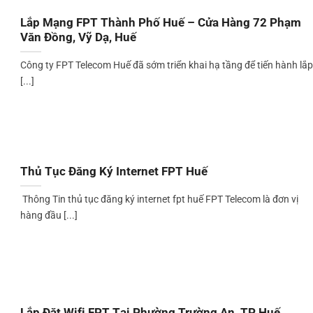
Lắp Mạng FPT Thành Phố Huế – Cửa Hàng 72 Phạm
Văn Đồng, Vỹ Dạ, Huế
Công ty FPT Telecom Huế đã sớm triển khai hạ tầng để tiến hành lắp
[...]
Thủ Tục Đăng Ký Internet FPT Huế
Thông Tin thủ tục đăng ký internet fpt huế FPT Telecom là đơn vị
hàng đầu [...]
Lắp Đặt Wifi FPT Tại Phường Trường An, TP Huế