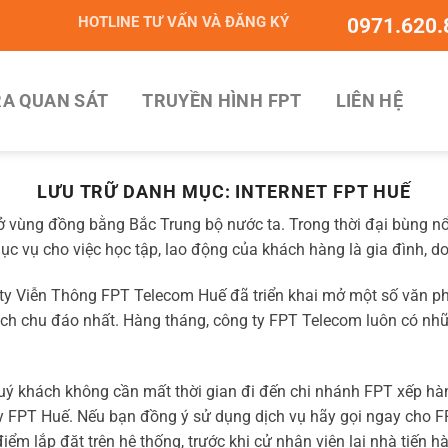
HOTLINE TƯ VẤN VÀ ĐĂNG KÝ
0971.620.
A QUAN SÁT
TRUYỀN HÌNH FPT
LIÊN HỆ
LƯU TRỮ DANH MỤC:
INTERNET FPT HUẾ
ở vùng đồng bằng Bắc Trung bộ nước ta. Trong thời đại bùng nổ
ục vụ cho việc học tập, lao động của khách hàng là gia đình, 
y Viễn Thông FPT Telecom Huế đã triển khai mở một số văn phòn
ch chu đáo nhất. Hàng tháng, công ty FPT Telecom luôn có nh
ý khách không cần mất thời gian đi đến chi nhánh FPT xếp hàn
y FPT Huế. Nếu bạn đồng ý sử dụng dịch vụ hãy gọi ngay cho 
điểm lắp đặt trên hệ thống, trước khi cử nhân viên lại nhà tiến