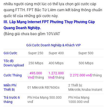
nhiều người cùng một lúc có thể lựa chọn gói cước cáp
quang FTTH. FPT Bắc Từ Liêm cam kết băng thông chuẩn
quốc tế của những gói cước này.
III. Lắp Mạng Internet FPT Phường Thụy Phương Cáp
Quang Doanh Nghiệp.
(Bảng giá chưa bao gồm 10%VAT
Gói Cước Doanh Nghiệp & Khách VIP
Gói Cước
Super 250
Super 400
Super 500
Tốc độ
250 Mbps
400 Mbps
500 Mbps
Down/upload
495.000
1.272.000
Cước Tháng
2.272.000 vnđ
/tháng
Vnđ
/tháng
Vnđ
/tháng
Miễn Phí
2 Thiết bị:
01 Mikrotik RB760iGs
Thiết Bị
Mikrotik/Aruba Instant
Trả trước 6
Phí Hòa Mạng 500.000
Phí Hòa Mạng
tháng
vnđ
1000.000 vnđ