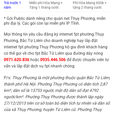
Trả trước 1
Miễn phí Hòa Mạng +
Phí Hòa Mạng 600k +
năm
Tặng 1 tháng cước
tặng 2 tháng cước
* Gói Public dành riêng cho quán net Thụy Phương, miễn
phí đại lý. Các gói còn lại miễn phí IP Tĩnh.
Mọi thông tin yêu cầu đăng ký internet fpt phường Thụy
Phương, Bắc Từ Liêm cho doanh nghiệp hay lắp đặt
internet fpt phường Thụy Phương hộ gia đình khách hàng
có thể gọi về cho fpt Bắc Từ Liêm qua đường dây nóng
0971.620.836
hoặc
0935.446.506
để được chuyên viên tư
vấn và lắp đặt dịch vụ fpt nhanh chóng.
P/s:
Thụy Phương là một phường thuộc quận Bắc Từ Liêm,
thành phố Hà Nội. Phường Thụy Phương có diện tích 2,87
km², dân số là 13753 người, mật độ dân số đạt 4792
người/km². Phường Thụy Phương được thành lập ngày
27/12/2013 trên cơ sở toàn bộ diện tích tự nhiên và dân số
của xã Thụy Phương, huyện Từ Liêm cũ. Phường Thụy