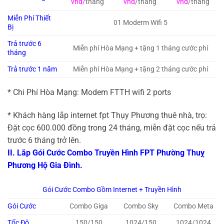
vnđ/
tháng
vnđ
/tháng
vnđ
/tháng
Miễn Phí Thiết
01 Moderm Wifi 5
Bị
Trả trước 6
Miễn phí Hòa Mạng + tặng 1 tháng cước phí
tháng
Trả trước 1 năm
Miễn phí Hòa Mạng + tặng 2 tháng cước phí
* Chi Phí Hòa Mạng: Modem FTTH wifi 2 ports
* Khách hàng lắp internet fpt Thụy Phương thuê nhà, trọ:
Đặt cọc 600.000 đồng trong 24 tháng, miễn đặt cọc nếu trả
trước 6 tháng trở lên.
II. Lắp Gói Cước Combo Truyền Hình FPT Phường Thuỵ
Phương Hộ Gia Đình.
Gói Cước Combo Gồm Internet + Truyền Hình
Gói Cước
Combo Giga
Combo Sky
Combo Meta
Tốc Độ
150/150
1024/150
1024/1024