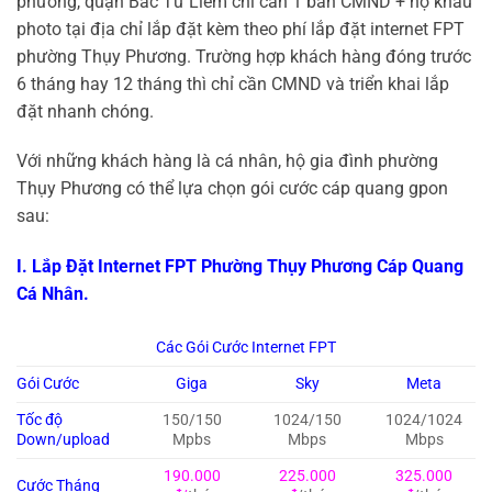
phương, quận Bắc Từ Liêm chỉ cần 1 bản CMND + hộ khẩu
photo tại địa chỉ lắp đặt kèm theo phí lắp đặt internet FPT
phường Thụy Phương. Trường hợp khách hàng đóng trước
6 tháng hay 12 tháng thì chỉ cần CMND và triển khai lắp
đặt nhanh chóng.
Với những khách hàng là cá nhân, hộ gia đình phường
Thụy Phương có thể lựa chọn gói cước cáp quang gpon
sau:
I. Lắp Đặt Internet FPT Phường Thụy Phương Cáp Quang
Cá Nhân.
Các Gói Cước Internet FPT
Gói Cước
Giga
Sky
Meta
Tốc độ
150/150
1024/150
1024/1024
Down/upload
Mpbs
Mbps
Mbps
190.000
225.000
325.000
Cước Tháng