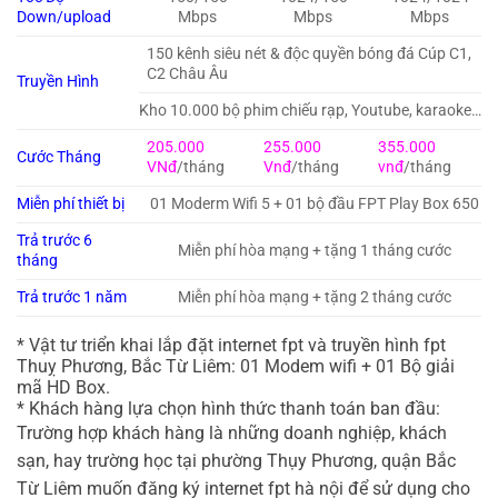
Down/upload
Mbps
Mbps
Mbps
150 kênh siêu nét & độc quyền bóng đá Cúp C1,
C2 Châu Âu
Truyền Hình
Kho 10.000 bộ phim chiếu rạp, Youtube, karaoke…
205.000
255.000
355.000
Cước Tháng
VNđ
/tháng
Vnđ
/tháng
vnđ
/tháng
Miễn phí thiết bị
01 Moderm Wifi 5 + 01 bộ đầu FPT Play Box 650
Trả trước 6
Miễn phí hòa mạng + tặng 1 tháng cước
tháng
Trả trước 1 năm
Miễn phí hòa mạng + tặng 2 tháng cước
* Vật tư triển khai lắp đặt internet fpt và truyền hình fpt
Thuỵ Phương, Bắc Từ Liêm: 01 Modem wifi + 01 Bộ giải
mã HD Box.
* Khách hàng lựa chọn hình thức thanh toán ban đầu:
Trường hợp khách hàng là những doanh nghiệp, khách
sạn, hay trường học tại phường Thụy Phương, quận Bắc
Từ Liêm muốn đăng ký internet fpt hà nội để sử dụng cho