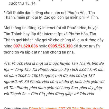
cước thứ 13, 14.
* Gói Public dành riêng cho quán net Phước Hòa, Tân
Thành, miễn phí đại lý. Các gói còn lại miễn phí IP Tĩnh.
Mọi thông tin đăng ký internet fpt xã Phước Hòa, huyện
Tân Thành hay lắp đặt internet fpt xã Phước Hòa, Tân
Thành quý khách hãy gọi về cho chúng tôi qua đường dây
nóng
0971.620.836
hoặc
0905.525.320
để được tư vấn
thông tin và lắp đặt nhanh chóng tại nhà.
P/s:
Phước Hòa là một xã thuộc huyện Tân Thành, tỉnh Bà
Rịa – Vũng Tàu. Xã Phước Hòa có diện tích 53,64 km², dân
số năm 2003 là 10015 người, mật độ dân số đạt 187
người/km². Xã Phước Hòa có vị trí địa lý: phía bắc giáp với
xã Tân Phước, phía nam giáp với Long Sơn, phía tây giáp
với Thạch An – Cần Giờ, phía đông giáp với Tân Hòa.
Xem thêm >>>
Đăng Ký Internet FPT Xã Tân Phước, Huyện