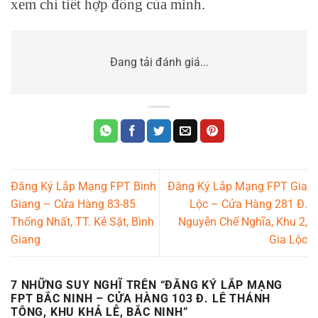
xem chi tiết hợp đồng của mình.
Đang tải đánh giá...
Đăng Ký Lắp Mạng FPT Bình
Đăng Ký Lắp Mạng FPT Gia
Giang – Cửa Hàng 83-85
Lộc – Cửa Hàng 281 Đ.
Thống Nhất, TT. Kẻ Sặt, Bình
Nguyễn Chế Nghĩa, Khu 2,
Giang
Gia Lộc
7 NHỮNG SUY NGHĨ TRÊN “
ĐĂNG KÝ LẮP MẠNG
FPT BẮC NINH – CỬA HÀNG 103 Đ. LÊ THÁNH
TÔNG, KHU KHẢ LỄ, BẮC NINH
”