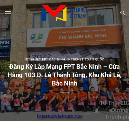
Chuyển
đến
nội
dung
INTERNET FPT BẮC NINH
,
INTERNET TOÀN QUỐC
Đăng Ký Lắp Mạng FPT Bắc Ninh – Cửa
Hàng 103 Đ. Lê Thánh Tông, Khu Khả Lễ,
Bắc Ninh