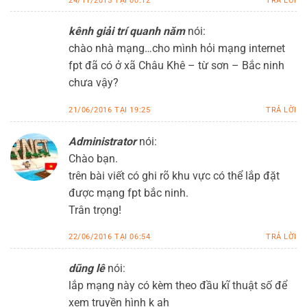
24/11/2015 TẠI 00:12
TRẢ LỜI
kênh giải trí quanh năm
nói:
chào nhà mạng…cho mình hỏi mạng internet
fpt đã có ở xã Châu Khê – từ sơn – Bắc ninh
chưa vậy?
21/06/2016 TẠI 19:25
TRẢ LỜI
Administrator
nói:
Chào bạn.
trên bài viết có ghi rõ khu vực có thể lắp đặt
được mạng fpt bắc ninh.
Trân trọng!
22/06/2016 TẠI 06:54
TRẢ LỜI
dũng lê
nói:
lắp mạng này có kèm theo đầu kĩ thuật số để
xem truyền hình k ah