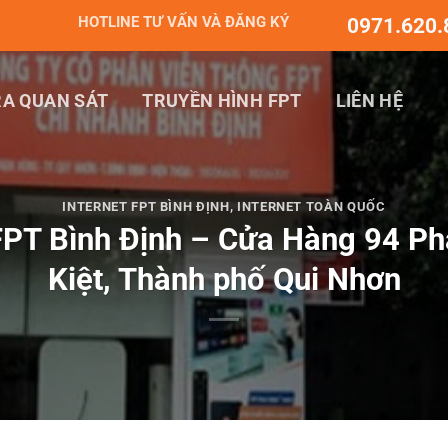
HOTLINE TƯ VẤN VÀ ĐĂNG KÝ
0971.620.
A QUAN SÁT
TRUYỀN HÌNH FPT
LIÊN HỆ
INTERNET FPT BÌNH ĐỊNH
,
INTERNET TOÀN QUỐC
PT Bình Định – Cửa Hàng 94 P
Kiệt, Thành phố Qui Nhơn