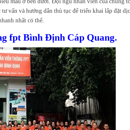
 biểu mẫu ở bên dưới. Đội ngũ nhân viên của chúng t
c tư vấn và hướng dẫn thủ tục để triển khai lắp đặt dị
nhanh nhất có thể.
g fpt Bình Định Cáp Quang.