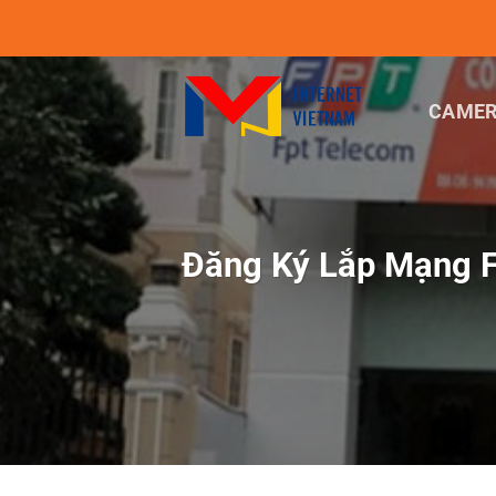
Chuyển
đến
nội
dung
CAMER
Đăng Ký Lắp Mạng F