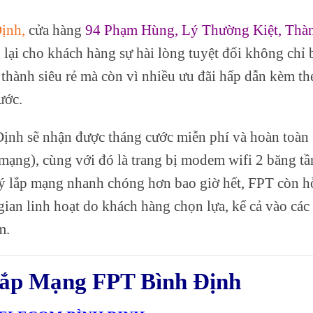
ịnh,
cửa hàng
94 Phạm Hùng, Lý Thường Kiệt, Thà
 lại cho khách hàng sự hài lòng tuyệt đối không chỉ 
 thành siêu rẻ mà còn vì nhiều ưu đãi hấp dẫn kèm th
ước.
Định sẽ nhận được tháng cước miễn phí và hoàn toàn
 mạng), cùng với đó là trang bị modem wifi 2 băng tầ
 ký lắp mạng nhanh chóng hơn bao giờ hết, FPT còn h
gian linh hoạt do khách hàng chọn lựa, kể cả vào các
m.
lắp Mạng FPT Bình Định