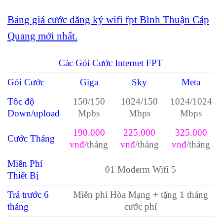
Bảng giá cước đăng ký wifi fpt Bình Thuận Cáp
Quang mới nhất.
Các Gói Cước Internet FPT
Gói Cước
Giga
Sky
Meta
Tốc độ
150/150
1024/150
1024/1024
Down/upload
Mpbs
Mbps
Mbps
190.000
225.000
325.000
Cước Tháng
vnđ/
tháng
vnđ
/tháng
vnđ
/tháng
Miễn Phí
01 Moderm Wifi 5
Thiết Bị
Trả trước 6
Miễn phí Hòa Mạng + tặng 1 tháng
tháng
cước phí