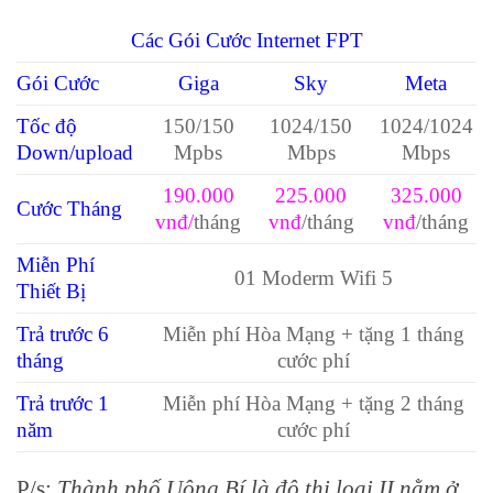
Các Gói Cước Internet FPT
Gói Cước
Giga
Sky
Meta
Tốc độ
150/150
1024/150
1024/1024
Down/upload
Mpbs
Mbps
Mbps
190.000
225.000
325.000
Cước Tháng
vnđ/
tháng
vnđ
/tháng
vnđ
/tháng
Miễn Phí
01 Moderm Wifi 5
Thiết Bị
Trả trước 6
Miễn phí Hòa Mạng + tặng 1 tháng
tháng
cước phí
Trả trước 1
Miễn phí Hòa Mạng + tặng 2 tháng
năm
cước phí
P/s:
Thành phố Uông Bí là đô thị loại II nằm ở