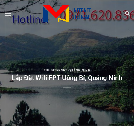
Chuyển
đến
nội
dung
TIN INTERNET QUẢNG NINH
Lắp Đặt Wifi FPT Uông Bí, Quảng Ninh