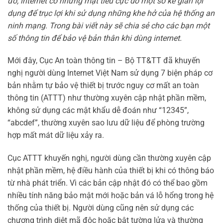
đó, internet có những mặt tiêu cực do một số kẻ gian lợi
dụng để trục lợi khi sử dụng những khe hở của hệ thống an
ninh mạng. Trong bài viết này sẽ chia sẻ cho các bạn một
số thông tin để bảo vệ bản thân khi dùng internet.
Mới đây, Cục An toàn thông tin – Bộ TT&TT đã khuyến
nghị người dùng Internet Việt Nam sử dụng 7 biện pháp cơ
bản nhằm tự bảo vệ thiết bị trước nguy cơ mất an toàn
thông tin (ATTT) như thường xuyên cập nhật phần mềm,
không sử dụng các mật khẩu dễ đoán như “12345”,
“abcdef”, thường xuyên sao lưu dữ liệu để phòng trường
hợp mất mát dữ liệu xảy ra.
Cục ATTT khuyến nghị, người dùng cần thường xuyên cập
nhật phần mềm, hệ điều hành của thiết bị khi có thông báo
từ nhà phát triển. Vì các bản cập nhật đó có thể bao gồm
nhiều tính năng bảo mật mới hoặc bản vá lỗ hổng trong hệ
thống của thiết bị. Người dùng cũng nên sử dụng các
chương trình diệt mã độc hoặc bật tường lửa và thường