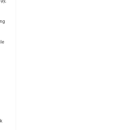
ậy,
ông
le
ck