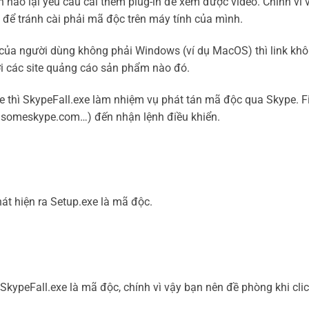
 nào lại yêu cầu cài thêm plug-in để xem được video. Chính vì v
n để tránh cài phải mã độc trên máy tính của mình.
h của người dùng không phải Windows (ví dụ MacOS) thì link kh
tới các site quảng cáo sản phẩm nào đó.
xe thì SkypeFall.exe làm nhiệm vụ phát tán mã độc qua Skype. Fi
 b.someskype.com…) đến nhận lệnh điều khiển.
át hiện ra Setup.exe là mã độc.
SkypeFall.exe là mã độc, chính vì vậy bạn nên đề phòng khi cli