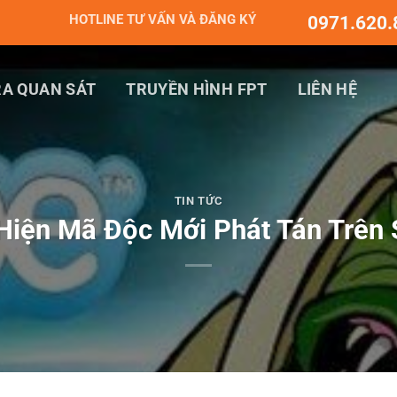
HOTLINE TƯ VẤN VÀ ĐĂNG KÝ
0971.620.
A QUAN SÁT
TRUYỀN HÌNH FPT
LIÊN HỆ
TIN TỨC
Hiện Mã Độc Mới Phát Tán Trên