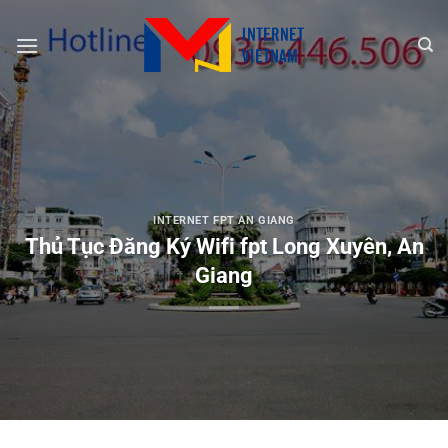
Chuyển
đến
nội
dung
INTERNET FPT AN GIANG
Thủ Tục Đăng Ký Wifi fpt Long Xuyên, An
Giang