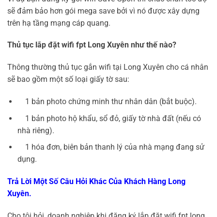
sẽ đảm bảo hơn gói mega save bởi vì nó được xây dựng
trên hạ tầng mạng cáp quang.
Thủ tục lắp đặt wifi fpt Long Xuyên như thế nào?
Thông thường thủ tục gắn wifi tại Long Xuyên cho cá nhân
sẽ bao gồm một số loại giấy tờ sau:
1 bản photo chứng minh thư nhân dân (bắt buộc).
1 bản photo hộ khẩu, sổ đỏ, giấy tờ nhà đất (nếu có
nhà riêng).
1 hóa đơn, biên bản thanh lý của nhà mạng đang sử
dụng.
Trả Lời Một Số Câu Hỏi Khác Của Khách Hàng Long
Xuyên.
Cho tôi hỏi, doanh nghiệp khi đăng ký lắp đặt wifi fpt long