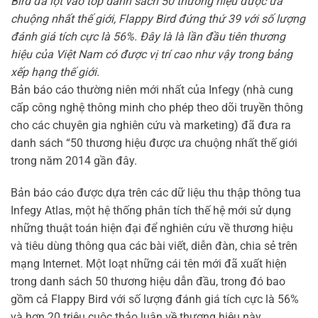
Bird đã lọt vào top danh sách 50 thương hiệu được ưa
chuộng nhất thế giới, Flappy Bird đứng thứ 39 với số lượng
đánh giá tích cực là 56%. Đây là là lần đầu tiên thương
hiệu của Việt Nam có được vị trí cao như vậy trong bảng
xếp hạng thế giới.
Bản báo cáo thường niên mới nhất của Infegy (nhà cung
cấp công nghệ thông minh cho phép theo dõi truyền thông
cho các chuyên gia nghiên cứu và marketing) đã đưa ra
danh sách “50 thương hiệu được ưa chuộng nhất thế giới
trong năm 2014 gần đây.
Bản báo cáo được dựa trên các dữ liệu thu thập thông tua
Infegy Atlas, một hệ thống phân tích thế hệ mới sử dụng
những thuật toán hiện đại để nghiên cứu về thương hiệu
và tiêu dùng thông qua các bài viết, diễn đàn, chia sẻ trên
mạng Internet. Một loạt những cái tên mới đã xuất hiện
trong danh sách 50 thương hiệu dẫn đầu, trong đó bao
gồm cả Flappy Bird với số lượng đánh giá tích cực là 56%
và hơn 20 triệu cuộc thảo luận về thương hiệu này.