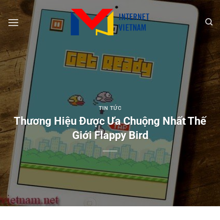
Chuyển
đến
nội
dung
TIN TỨC
Thương Hiệu Được Ưa Chuộng Nhất Thế
Giới Flappy Bird