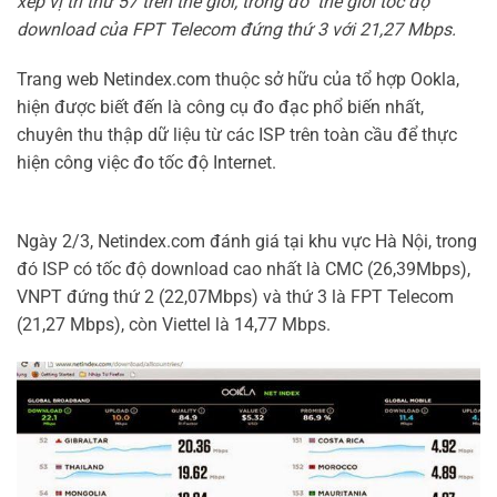
xếp vị trí thứ 57 trên thế giới, trong đó thế giới tốc độ
download của FPT Telecom đứng thứ 3 với 21,27 Mbps.
Trang web Netindex.com thuộc sở hữu của tổ hợp Ookla,
hiện được biết đến là công cụ đo đạc phổ biến nhất,
chuyên thu thập dữ liệu từ các ISP trên toàn cầu để thực
hiện công việc đo tốc độ Internet.
Ngày 2/3, Netindex.com đánh giá tại khu vực Hà Nội, trong
đó ISP có tốc độ download cao nhất là CMC (26,39Mbps),
VNPT đứng thứ 2 (22,07Mbps) và thứ 3 là FPT Telecom
(21,27 Mbps), còn Viettel là 14,77 Mbps.