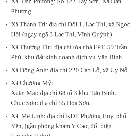
Xã Đan Phượng: Số 122 Tây Sơn, Xã Đan
Phượng
Xã Thanh Trì: địa chỉ Đội 1, Lạc Thị, xã Ngọc
Hồi (ngay ngã 3 Lạc Thị, Vĩnh Quỳnh).
Xã Thường Tín: địa chỉ tòa nhà FPT, 59 Trần
Phú, khu đất kinh doanh dịch vụ Văn Bình.
Xã Đông Anh: địa chỉ 220 Cao Lỗ, xã Uy Nỗ.
Xã Chương Mỹ:
Xuân Mai: địa chỉ 68 tổ 3 khu Tân Bình.
Chúc Sơn: địa chỉ 55 Hòa Sơn.
Xã Mê Linh: địa chỉ KĐT Phương Huy, phố
Yên, (gần phòng khám Y Cao, đối diện
Karaoke Ruby).