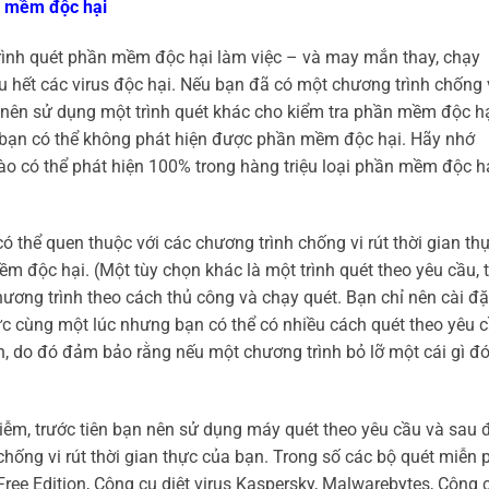
n mềm độc hại
rình quét phần mềm độc hại làm việc – và may mắn thay, chạy
u hết các virus độc hại. Nếu bạn đã có một chương trình chống v
n nên sử dụng một trình quét khác cho kiểm tra phần mềm độc h
a bạn có thể không phát hiện được phần mềm độc hại. Hãy nhớ
nào có thể phát hiện 100% trong hàng triệu loại phần mềm độc h
có thể quen thuộc với các chương trình chống vi rút thời gian thự
ềm độc hại. (Một tùy chọn khác là một trình quét theo yêu cầu, 
ơng trình theo cách thủ công và chạy quét. Bạn chỉ nên cài đặ
hực cùng một lúc nhưng bạn có thể có nhiều cách quét theo yêu 
nh, do đó đảm bảo rằng nếu một chương trình bỏ lỡ một cái gì đ
iễm, trước tiên bạn nên sử dụng máy quét theo yêu cầu và sau 
hống vi rút thời gian thực của bạn. Trong số các bộ quét miễn 
Free Edition, Công cụ diệt virus Kaspersky, Malwarebytes, Công 