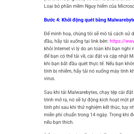
Loại bỏ phần mềm Nguy hiểm của Microsof
Bước 4: Khởi động quét bằng Malwarebyt
Để minh hoạ, chúng tôi sẽ mô tả cách sử 
đầu, hãy tải xuống tại link bên:
https://w
khỏi Internet vì lý do an toàn khi bạn nghi 
để bạn có thể tải về, cài đặt và cập nhật M
khi bạn bắt đầu quét thực tế. Nếu bạn khô
tính bị nhiễm, hãy tải nó xuống máy tính 
virus.
Sau khi tải Malwarebytes, chạy tệp cài đặ
trình mở ra, nó sẽ tự động kích hoạt một p
tính phí sau khi thử nghiệm kết thúc, tuy 
miễn phí chuẩn trong 14 ngày. Trong khi đó
nếu bạn thích.