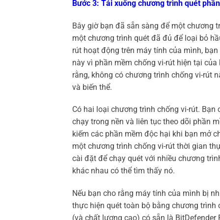
Bước 3: Tải xuống chương trình quét phầ
Bây giờ bạn đã sẵn sàng để một chương t
một chương trình quét đã đủ để loại bỏ hầ
rút hoạt động trên máy tính của mình, bạ
này vì phần mềm chống vi-rút hiện tại củ
rằng, không có chương trình chống vi-rút 
và biến thể.
Có hai loại chương trình chống vi-rút. Bạn 
chạy trong nền và liên tục theo dõi phần m
kiếm các phần mềm độc hại khi bạn mở chư
một chương trình chống vi-rút thời gian t
cài đặt để chạy quét với nhiều chương trì
khác nhau có thể tìm thấy nó.
Nếu bạn cho rằng máy tính của mình bị nh
thực hiện quét toàn bộ bằng chương trình c
(và chất lượng cao) có sẵn là BitDefender 