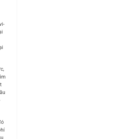
i-
ại
ại
c,
tìm
t
cầu
ó
đó
phí
cụ