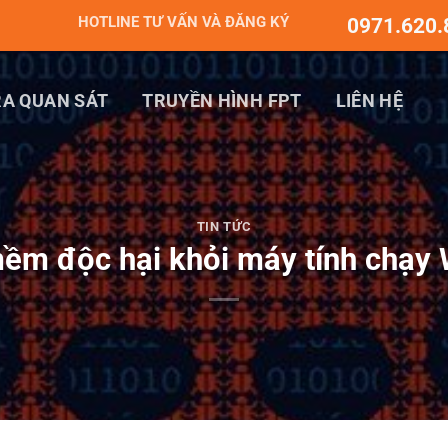
HOTLINE TƯ VẤN VÀ ĐĂNG KÝ
0971.620.
A QUAN SÁT
TRUYỀN HÌNH FPT
LIÊN HỆ
TIN TỨC
ềm độc hại khỏi máy tính chạy