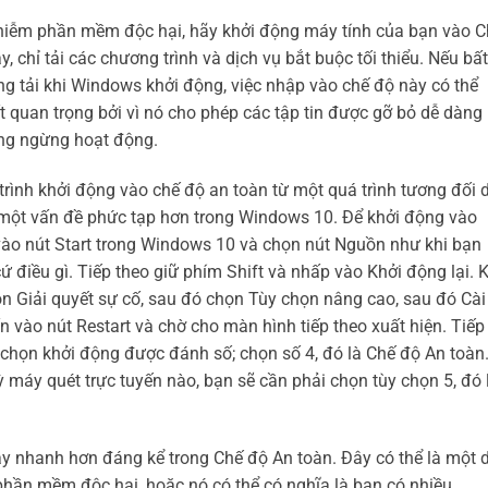
nhiễm phần mềm độc hại, hãy khởi động máy tính của bạn vào C
 chỉ tải các chương trình và dịch vụ bắt buộc tối thiểu. Nếu bất
 tải khi Windows khởi động, việc nhập vào chế độ này có thể
 quan trọng bởi vì nó cho phép các tập tin được gỡ bỏ dễ dàng
ng ngừng hoạt động.
rình khởi động vào chế độ an toàn từ một quá trình tương đối 
ột vấn đề phức tạp hơn trong Windows 10. Để khởi động vào
ào nút Start trong Windows 10 và chọn nút Nguồn như khi bạn
 điều gì. Tiếp theo giữ phím Shift và nhấp vào Khởi động lại. K
ọn Giải quyết sự cố, sau đó chọn Tùy chọn nâng cao, sau đó Cài
n vào nút Restart và chờ cho màn hình tiếp theo xuất hiện. Tiếp
y chọn khởi động được đánh số; chọn số 4, đó là Chế độ An toàn
ỳ máy quét trực tuyến nào, bạn sẽ cần phải chọn tùy chọn 5, đó 
ạy nhanh hơn đáng kể trong Chế độ An toàn. Đây có thể là một 
phần mềm độc hại, hoặc nó có thể có nghĩa là bạn có nhiều