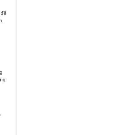
để
h.
ng
ớng
o