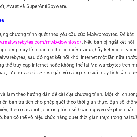
t, Avast và SuperAntiSpyware.
es
dụng chương trình quét theo yêu cầu của Malwarebytes. Để bắt
ww.malwarebytes.com/mwb-download/
. Nếu bạn bị ngắt kết nối
ngờ rằng máy tính bạn có thể bị nhiễm virus, hãy kết nối lại với 
alwarebytes; sau đó ngắt kết nối khỏi Internet một lần nữa trước
ng thể truy cập Internet hoặc không thể tải Malwarebytes trên m
khác, lưu nó vào ổ USB và gắn vô cổng usb cuả máy tính cần qué
t và làm theo hướng dẫn để cài đặt chương trình. Một khi chươn
hiên bản trả tiền cho phép quét theo thời gian thực. Bạn sẽ khôn
nhiên, theo mặc định, chương trình sẽ hoàn nguyên về phiên bản
, bạn có thể vô hiệu chức năng quét thời gian thực trong hai tu