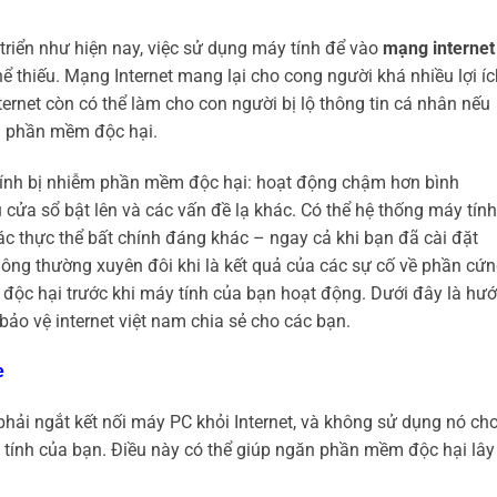
triển như hiện nay, việc sử dụng máy tính để vào
mạng internet
hể thiếu. Mạng Internet mang lại cho cong người khá nhiều lợi íc
ternet còn có thể làm cho con người bị lộ thông tin cá nhân nếu
g phần mềm độc hại.
tính bị nhiễm phần mềm độc hại: hoạt động chậm hơn bình
 cửa sổ bật lên và các vấn đề lạ khác. Có thể hệ thống máy tính
ác thực thể bất chính đáng khác – ngay cả khi bạn đã cài đặt
không thường xuyên đôi khi là kết quả của các sự cố về phần cứ
 độc hại trước khi máy tính của bạn hoạt động. Dưới đây là hư
ảo vệ internet việt nam chia sẻ cho các bạn.
e
phải ngắt kết nối máy PC khỏi Internet, và không sử dụng nó ch
tính của bạn. Điều này có thể giúp ngăn phần mềm độc hại lây
.