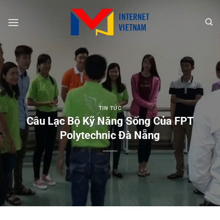
Chuyển
đến
nội
dung
TIN TỨC
Câu Lạc Bộ Kỹ Năng Sống Của FPT
Polytechnic Đà Nẵng