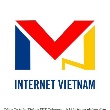
Công Ty Viễn Thông FPT Telecom Là Một trong những đơn