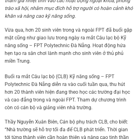
tham gia nhiệt tình vào các hoạt động ngoại khóa, phong
trào xã hội, nhằm mục đích hỗ trợ người có hoàn cảnh khó
khăn và nâng cao kỹ năng sống.
Vừa qua, hơn 20 sinh viên trong và ngoài FPT đã buổi gặp
mặt cũng như giao lưu trong ngày ra mắt Câu lạc bộ Kỹ
năng sống – FPT Polytechnic Đà Nẵng. Hoạt động hứa
hẹn tạo ra sân chơi lành mạnh cho sinh viên ở thủ phủ
miền Trung.
Buổi ra mắt Câu lạc bộ (CLB) Kỹ năng sống – FPT
Polytechnic Đà Nẵng diễn ra vào cuối tuần qua, thu hút
hơn 20 thành viên hiện đang theo học các trường đại học
và cao đẳng trong và ngoài FPT. Tham dự chương trình
còn có cán bộ và giảng viên nhà trường.
Thầy Nguyễn Xuân Biên, Cán bộ phụ trách CLB, cho biết:
“Nhà trường sẽ hỗ trợ tối đa để CLB phát triển. Thời gian
tới từng thành viên cần hoàn thiện và nâng cao tinh thần