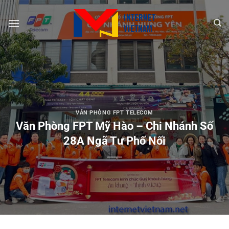
Chuyển
đến
nội
dung
VĂN PHÒNG FPT TELECOM
Văn Phòng FPT Mỹ Hào – Chi Nhánh Số
28A Ngã Tư Phố Nối