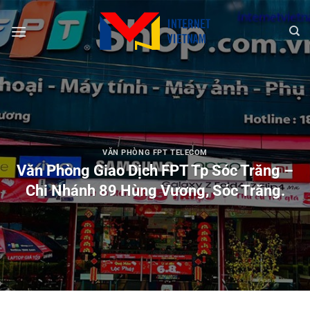
Chuyển
đến
nội
dung
VĂN PHÒNG FPT TELECOM
Văn Phòng Giao Dịch FPT Tp Sóc Trăng –
Chi Nhánh 89 Hùng Vương, Sóc Trăng.