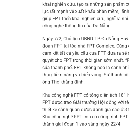
khai nghiên cứu, tạo ra những sản phẩm x
lực rất mạnh về xuất khẩu phần mềm, lãnh
giúp FPT triển khai nghiên cứu, nghĩ ra n
công nghệ thông tin của Đà Nẵng.
Ngày 7/2, Chủ tịch UBND TP Đà Nẵng Huỳn
đoàn FPT tại tòa nhà FPT Complex. Cùng đ
cam kết tất cả yêu cầu của FPT đưa ra sẽ 
quyết cho FPT trong thời gian sớm nhất. 
của thành phố. FPT không hoa lá cành n
thực, tiềm năng và triển vọng. Sự thành c
ông Thơ khẳng định.
Khu công nghệ FPT có tổng diện tích 181 
FPT được trao Giải thưởng Hội đồng với t
thiết kế cảnh quan được đánh giá cao ở 3 t
Khu công nghệ FPT còn có công trình FP
thành giai đoạn 1 vào sáng ngày 22/4.