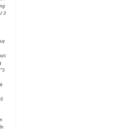
ẵng
ứ 3
quy
hực
g
 “3
hệ
hố
ăm
ển