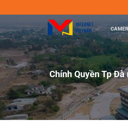
Chuyển
đến
nội
dung
CAMER
Chính Quyền Tp Đà