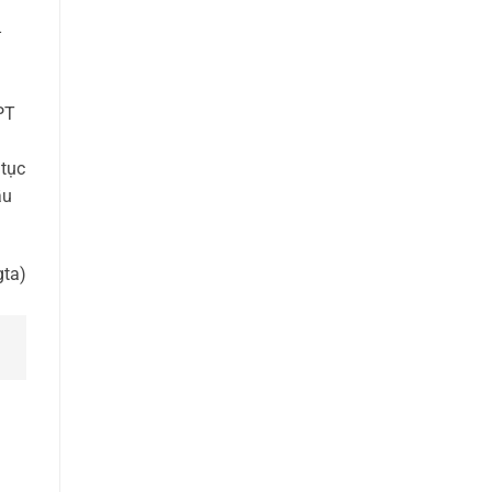
-
PT
 tục
ầu
gta)