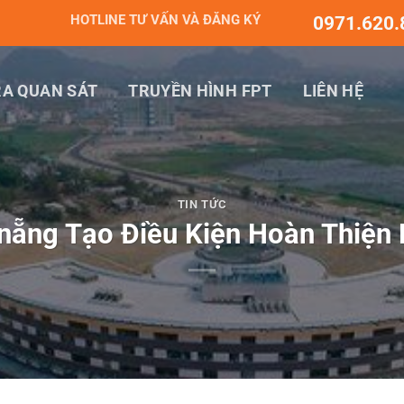
HOTLINE TƯ VẤN VÀ ĐĂNG KÝ
0971.620.
A QUAN SÁT
TRUYỀN HÌNH FPT
LIÊN HỆ
TIN TỨC
 nẵng Tạo Điều Kiện Hoàn Thiện