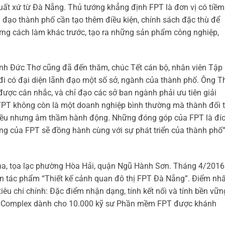
uất xứ từ Đà Nẵng. Thủ tướng khẳng định FPT là đơn vị có tiềm
 đạo thành phố cần tạo thêm điều kiện, chính sách đặc thù để
hững cách làm khác trước, tạo ra những sản phẩm công nghiệp,
h Đức Thơ cũng đã đến thăm, chúc Tết cán bộ, nhân viên Tập
i có đại diện lãnh đạo một số sở, ngành của thành phố. Ông T
được cân nhắc, và chỉ đạo các sở ban ngành phải ưu tiên giải
“FPT không còn là một doanh nghiệp bình thường mà thành đối 
hiều nhưng âm thầm hành động. Những đóng góp của FPT là đí
ông của FPT sẽ đồng hành cùng với sự phát triển của thành phố”
ha, tọa lạc phường Hòa Hải, quận Ngũ Hành Sơn. Tháng 4/2016
ên tác phẩm “Thiết kế cảnh quan đô thị FPT Đà Nẵng”. Điểm nh
iêu chí chính: Đặc điểm nhận dạng, tính kết nối và tính bền vữn
T Complex dành cho 10.000 kỹ sư Phần mềm FPT được khánh