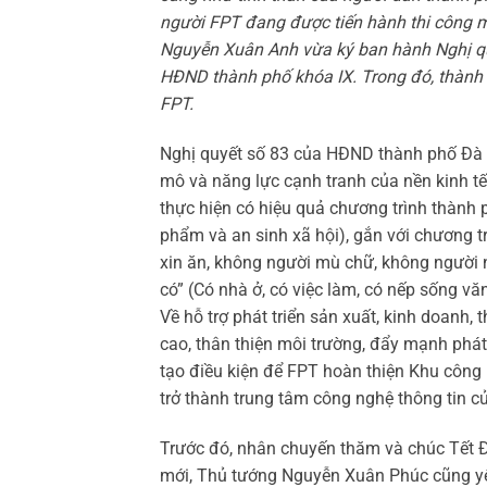
người FPT đang được tiến hành thi công m
Nguyễn Xuân Anh vừa ký ban hành Nghị qu
HĐND thành phố khóa IX. Trong đó, thành p
FPT.
Nghị quyết số 83 của HĐND thành phố Đà N
mô và năng lực cạnh tranh của nền kinh tế
thực hiện có hiệu quả chương trình thành ph
phẩm và an sinh xã hội), gắn với chương t
xin ăn, không người mù chữ, không người 
có” (Có nhà ở, có việc làm, có nếp sống vă
Về hỗ trợ phát triển sản xuất, kinh doanh,
cao, thân thiện môi trường, đẩy mạnh phát 
tạo điều kiện để FPT hoàn thiện Khu công
trở thành trung tâm công nghệ thông tin c
Trước đó, nhân chuyến thăm và chúc Tết
mới, Thủ tướng Nguyễn Xuân Phúc cũng yêu