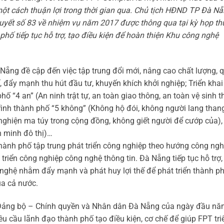
ột cách thuận lợi trong thời gian qua. Chủ tịch HĐND TP Đà N
yết số 83 về nhiệm vụ năm 2017 được thông qua tại kỳ họp th
hố tiếp tục hỗ trợ, tạo điều kiện để hoàn thiện Khu công nghệ
ẵng đề cập đến việc tập trung đổi mới, nâng cao chất lượng, 
, đẩy mạnh thu hút đầu tư, khuyến khích khởi nghiệp; Triển khai
ố “4 an” (An ninh trật tự, an toàn giao thông, an toàn vệ sinh t
rình thành phố “5 không” (Không hộ đói, không người lang than
nghiện ma túy trong cộng đồng, không giết người để cướp của),
n minh đô thị)…
 thành phố tập trung phát triển công nghiệp theo hướng công ng
triển công nghiệp công nghệ thông tin. Đà Nẵng tiếp tục hỗ trợ,
 nghệ nhằm đẩy mạnh và phát huy lợi thế để phát triển thành p
ủa cả nước.
 Đảng bộ – Chính quyền và Nhân dân Đà Nẵng của ngày đầu n
 cầu lãnh đạo thành phố tạo điều kiện, cơ chế để giúp FPT tri