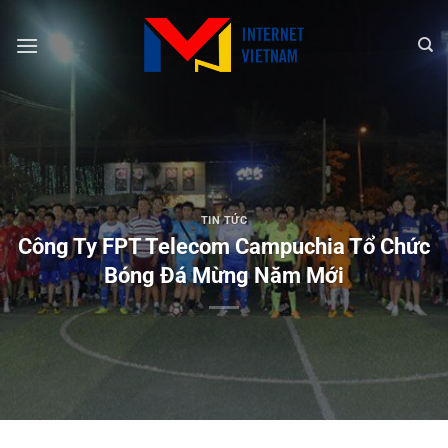
Chuyển
đến
nội
dung
TIN TỨC
Công Ty FPT Telecom Campuchia Tổ Chức
Bóng Đá Mừng Năm Mới