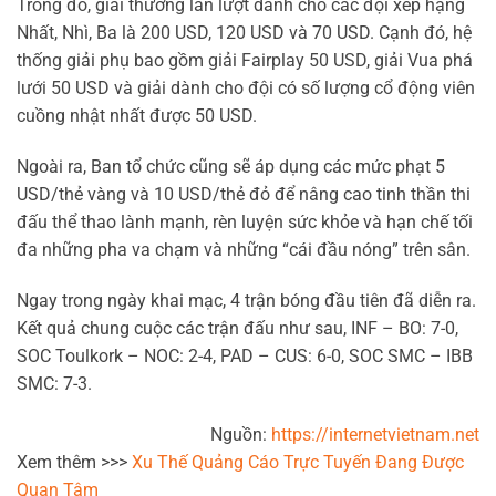
Trong đó, giải thưởng lần lượt dành cho các đội xếp hạng
Nhất, Nhì, Ba là 200 USD, 120 USD và 70 USD. Cạnh đó, hệ
thống giải phụ bao gồm giải Fairplay 50 USD, giải Vua phá
lưới 50 USD và giải dành cho đội có số lượng cổ động viên
cuồng nhật nhất được 50 USD.
Ngoài ra, Ban tổ chức cũng sẽ áp dụng các mức phạt 5
USD/thẻ vàng và 10 USD/thẻ đỏ để nâng cao tinh thần thi
đấu thể thao lành mạnh, rèn luyện sức khỏe và hạn chế tối
đa những pha va chạm và những “cái đầu nóng” trên sân.
Ngay trong ngày khai mạc, 4 trận bóng đầu tiên đã diễn ra.
Kết quả chung cuộc các trận đấu như sau, INF – BO: 7-0,
SOC Toulkork – NOC: 2-4, PAD – CUS: 6-0, SOC SMC – IBB
SMC: 7-3.
Nguồn:
https://internetvietnam.net
Xem thêm >>>
Xu Thế Quảng Cáo Trực Tuyến Đang Được
Quan Tâm