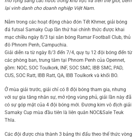
mở rộng sang các nước trong khu vực và trên thế giới, đem
lại vinh danh cho doanh nghiệp Việt Nam.
Nằm trong các hoạt động chào đón Tết Khmer, giải bóng
đá futsal Samaky Cup lần thứ hai chính thức được khai
mạc chiều ngày 8/3 tại sân bóng Ramar Football Club, thủ
đô Phnom Penh, Campuchia.
Giải diễn ra từ ngày 8/3 đến 7/4, quy tụ 12 đội bóng đến từ
các phòng ban, trung tâm tại Phnom Penh của Opennet,
gồm: NOC, SOC Toulkork, INF, SOC SMC, IBB SMC, PAD,
CUS, SOC Ratt, IBB Ratt, QA, IBB Toulkork và khối BO.
Ở mùa giải trước, giải chỉ có 8 đội bóng tham gia, nhưng
với sự gia tăng nhân sự, mở rộng vùng phủ, giải lần này đã
có sự góp mặt của 4 đội bóng mới. Đương kim vô địch giải
Samaky Cup mùa đầu tiên là liên quân NOC&Sale Teuk
Thla.
Các đội được chia thành 3 bảng thi đấu theo thể thức vòng