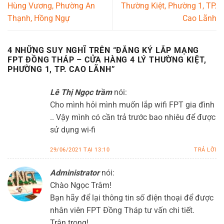
Hùng Vương, Phường An
Thường Kiệt, Phường 1, TP.
Thạnh, Hồng Ngự
Cao Lãnh
4 NHỮNG SUY NGHĨ TRÊN “
ĐĂNG KÝ LẮP MẠNG
FPT ĐỒNG THÁP – CỬA HÀNG 4 LÝ THƯỜNG KIỆT,
PHƯỜNG 1, TP. CAO LÃNH
”
Lê Thị Ngọc trầm
nói:
Cho mình hỏi mình muốn lắp wifi FPT gia đình
.. Vậy mình có cần trả trước bao nhiêu để được
sử dụng wi-fi
29/06/2021 TẠI 13:10
TRẢ LỜI
Administrator
nói:
Chào Ngọc Trâm!
Bạn hãy để lại thông tin số điện thoại để được
nhân viên FPT Đồng Tháp tư vấn chi tiết.
Trân trọng!