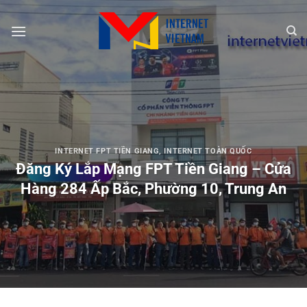
Chuyển
đến
nội
dung
INTERNET FPT TIỀN GIANG
,
INTERNET TOÀN QUỐC
Đăng Ký Lắp Mạng FPT Tiền Giang – Cửa
Hàng 284 Ấp Bắc, Phường 10, Trung An