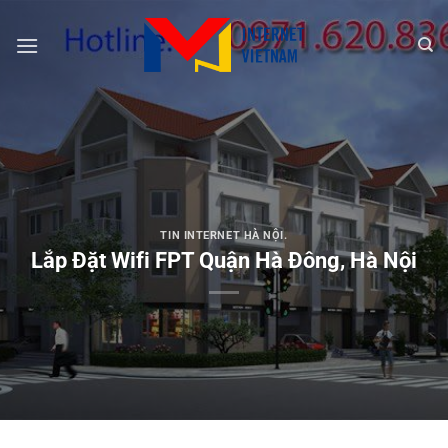
Chuyển
đến
nội
dung
TIN INTERNET HÀ NỘI.
Lắp Đặt Wifi FPT Quận Hà Đông, Hà Nội