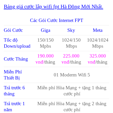
Bảng giá cước lắp wifi fpt Hà Đông Mới Nhất.
Các Gói Cước Internet FPT
Gói Cước
Giga
Sky
Meta
Tốc độ
150/150
1024/150
1024/1024
Down/upload
Mpbs
Mbps
Mbps
190.000
225.000
325.000
Cước Tháng
vnđ/
tháng
vnđ
/tháng
vnđ
/tháng
Miễn Phí
01 Moderm Wifi 5
Thiết Bị
Trả trước 6
Miễn phí Hòa Mạng + tặng 1 tháng
tháng
cước phí
Trả trước 1
Miễn phí Hòa Mạng + tặng 2 tháng
năm
cước phí