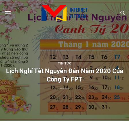
Chuyển
đến
nội
dung
TIN TỨC
Lịch Nghỉ Tết Nguyên Đán Năm 2020 Của
Công Ty FPT