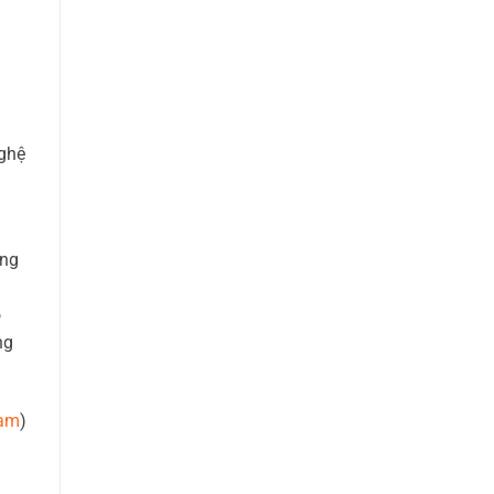
nghệ
ông
ó
ng
nam
)