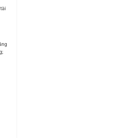
tài
năng
g;