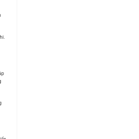
n
hi.
ập
g
g