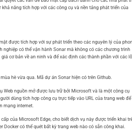
ải quyết các vấn đề bảo mật cấp bách dành cho các nhà phát tr
khả năng tích hợp với các công cụ và nền tảng phát triển của
ật được tích hợp với sự phát triển theo các nguyên lý của pho
h nghiệp có thể vận hành Sonar mà không có các chương trình
giá cơ bản về an ninh và để xác định các thành phần với các l
 mùa hè vừa qua. Mã dự án Sonar hiện có trên Github.
vụ Web nguồn mở được lưu trữ bởi Microsoft và là một công cụ
gười dùng tích hợp công cụ trực tiếp vào URL của trang web để
n mạng internet.
cấp của Microsoft Edge, cho biết dịch vụ này được triển khai tr
 Docker có thể quét bất kỳ trang web nào có sẵn công khai.