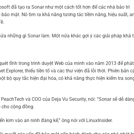
osoft đã tạo ra Sonar như một cách tốt hơn để các nhà bảo trì
 bảo mật. Nó tìm ra khả năng tương tác tiềm năng, hiệu suất, a
ề.
ửa những gì Sonar làm. Một nửa khác gợi ý các giải pháp khả t
 quét tĩnh trong trình duyệt Web của mình vào năm 2013 để phát
t Explorer, thiếu tiền tố và các thư viện đã lỗi thời. Phiên bản c
một bộ quy tắc hiện đại hóa, có khả năng thực hiện kiểm tra son
PeachTech và COO của Deja Vu Security, nói: “Sonar sẽ dễ dàn
e cho cộng đồng.
n kim vào an ninh đáng kể,” ông nói với LinuxInsider.