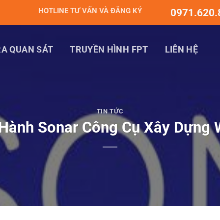
HOTLINE TƯ VẤN VÀ ĐĂNG KÝ
0971.620.
A QUAN SÁT
TRUYỀN HÌNH FPT
LIÊN HỆ
TIN TỨC
 Hành Sonar Công Cụ Xây Dựng 