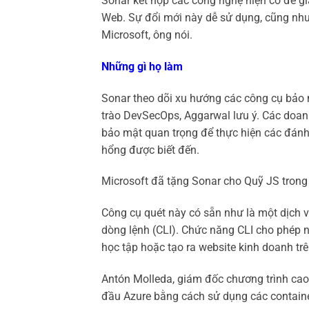
Sonar kết hợp các công nghệ hiện có để gi
Web. Sự đổi mới này dễ sử dụng, cũng như 
Microsoft, ông nói.
Những gì họ làm
Sonar theo dõi xu hướng các công cụ bảo m
trào DevSecOps, Aggarwal lưu ý. Các doan
bảo mật quan trọng để thực hiện các đánh 
hổng được biết đến.
Microsoft đã tặng Sonar cho Quỹ JS trong
Công cụ quét này có sẵn như là một dịch 
dòng lệnh (CLI). Chức năng CLI cho phép n
học tập hoặc tạo ra website kinh doanh trê
Antón Molleda, giám đốc chương trình cao 
đầu Azure bằng cách sử dụng các container