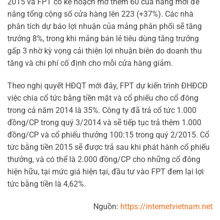
2015 và FPT có kế hoạch mở thêm 60 của hàng mới để
nâng tổng cộng số cửa hàng lên 223 (+37%). Các nhà
phân tích dự báo lợi nhuận của mảng phân phối sẽ tăng
trưởng 8%, trong khi mảng bán lẻ tiêu dùng tăng trưởng
gấp 3 nhờ kỳ vọng cải thiện lợi nhuận biên do doanh thu
tăng và chi phí cố định cho mỗi cửa hàng giảm.
Theo nghị quyết HĐQT mới đây, FPT dự kiến trình ĐHĐCĐ
việc chia cổ tức bằng tiền mặt và cổ phiếu cho cổ đông
trong cả năm 2014 là 35%. Công ty đã trả cổ tức 1.000
đồng/CP trong quý 3/2014 và sẽ tiếp tục trả thêm 1.000
đồng/CP và cổ phiếu thưởng 100:15 trong quý 2/2015. Cổ
tức bằng tiền 2015 sẽ được trả sau khi phát hành cổ phiếu
thưởng, và có thể là 2.000 đồng/CP cho những cổ đông
hiện hữu, tại mức giá hiện tại, đầu tư vào FPT đem lại lợi
tức bằng tiền là 4,62%.
Nguồn:
https://internetvietnam.net