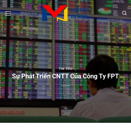
Chuyển
đến
nội
dung
TIN TỨC
Sự Phát Triển CNTT Của Công Ty FPT