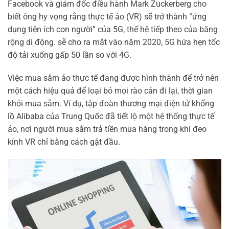
Facebook và giám đốc điều hành Mark Zuckerberg cho
biết ông hy vọng rằng thực tế ảo (VR) sẽ trở thành “ứng
dụng tiện ích con người” của 5G, thế hệ tiếp theo của băng
rộng di động. sẽ cho ra mắt vào năm 2020, 5G hứa hẹn tốc
độ tải xuống gấp 50 lần so với 4G.
Việc mua sắm ảo thực tế đang được hình thành để trở nên
một cách hiệu quả để loại bỏ mọi rào cản đi lại, thời gian
khỏi mua sắm. Ví dụ, tập đoàn thương mại điện tử khổng
lồ Alibaba của Trung Quốc đã tiết lộ một hệ thống thực tế
ảo, nơi người mua sắm trả tiền mua hàng trong khi đeo
kính VR chỉ bằng cách gật đầu.