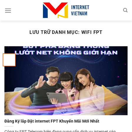
Chuyển
đến
nội
dung
LƯU TRỮ DANH MỤC:
WIFI FPT
Đăng Ký lắp Đặt internet FPT Khuyến Mãi Mới Nhất
Công ty FPT Telecom hiện đang cung cấp dịch vụ internet cáp