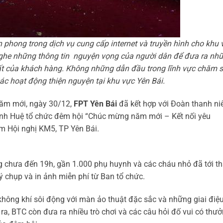
n phong trong dịch vụ cung cấp internet và truyền hình cho khu 
nghe những thông tin nguyện vọng của người dân để đưa ra nh
ất của khách hàng. Không những dẫn đầu trong lĩnh vực chăm 
các hoạt động thiện nguyện tại khu vực Yên Bái.
năm mới, ngày 30/12,
FPT Yên Bái
đã kết hợp với Đoàn thanh ni
h Huệ tổ chức đêm hội “Chúc mừng năm mới – Kết nối yêu
m Hội nghị KM5, TP Yên Bái.
ưng chưa đến 19h, gần 1.000 phụ huynh và các cháu nhỏ đã tới t
 chụp và in ảnh miễn phí từ Ban tổ chức.
không khí sôi động với màn ảo thuật đặc sắc và những giai điệ
, BTC còn đưa ra nhiều trò chơi và các câu hỏi đố vui có thưở