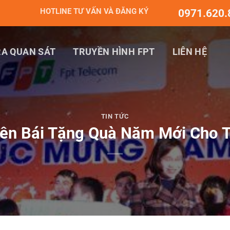
HOTLINE TƯ VẤN VÀ ĐĂNG KÝ
0971.620.
A QUAN SÁT
TRUYỀN HÌNH FPT
LIÊN HỆ
TIN TỨC
ên Bái Tặng Quà Năm Mới Cho 