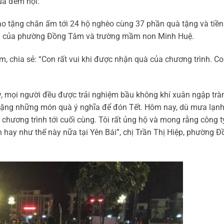
ủa đêm hội.
ao tặng chăn ấm tới 24 hộ nghèo cùng 37 phần quà tặng và tiền
ỏi của phường Đồng Tâm và trường mầm non Minh Huệ.
, chia sẻ: “Con rất vui khi được nhận quà của chương trình. C
y, mọi người đều được trải nghiệm bầu không khí xuân ngập trà
c tặng những món quà ý nghĩa để đón Tết. Hôm nay, dù mưa lạn
chương trình tới cuối cùng. Tôi rất ủng hộ và mong rằng công t
 hay như thế này nữa tại Yên Bái”, chị Trần Thị Hiệp, phường 