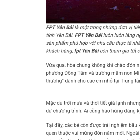
FPT Yên Bái
là một trong những đơn vị tiê
tỉnh Yên Bái.
FPT Yên Bái
luôn luôn lắng 
sản phẩm phù hợp với nhu cầu thực tế nh
khách hàng,
fpt Yên Bái
còn tham gia tốt 
Vừa qua, hòa chung không khí chào đón 
phường Đồng Tâm và trường mầm non Min
thương” dành cho các em nhỏ tại Trung tâ
Mặc dù trời mưa và thời tiết giá lạnh nh
dự chương trình. Ai cũng hào hứng đăng ký
Tại đây, các bé còn được trải nghiệm bầu 
quen thuộc vui mừng đón năm mới. Ngoài ra