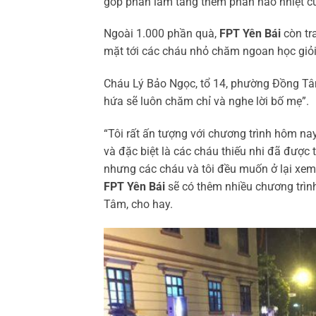
góp phần làm tăng thêm phần náo nhiệt c
Ngoài 1.000 phần quà,
FPT Yên Bái
còn tr
mặt tới các cháu nhỏ chăm ngoan học gi
Cháu Lý Bảo Ngọc, tổ 14, phường Đồng Tâm
hứa sẽ luôn chăm chỉ và nghe lời bố mẹ”.
“Tôi rất ấn tượng với chương trình hôm na
và đặc biệt là các cháu thiếu nhi đã đượ
nhưng các cháu và tôi đều muốn ở lại xem 
FPT Yên Bái
sẽ có thêm nhiều chương trình
Tâm, cho hay.