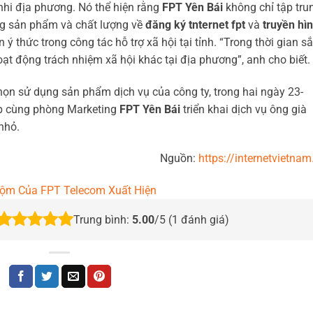
nhi địa phương. Nó thể hiện rằng
FPT Yên Bái
không chỉ tập tru
g sản phẩm và chất lượng về
đăng ký tnternet fpt
và
truyền hì
 ý thức trong công tác hỗ trợ xã hội tại tỉnh. “Trong thời gian s
hoạt động trách nhiệm xã hội khác tại địa phương”, anh cho biết.
họn sử dụng sản phẩm dịch vụ của công ty, trong hai ngày 23-
ợp cùng phòng Marketing
FPT Yên Bái
triển khai dịch vụ ông già
nhỏ.
Nguồn:
https://internetvietnam
ộm Của FPT Telecom Xuất Hiện
Trung bình:
5.00
/5 (
1
đánh giá)