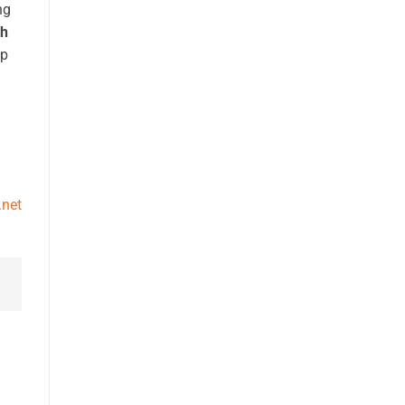
ng
nh
ắp
.net