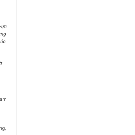
vực
ững
sóc
ên
ham
u
ng,